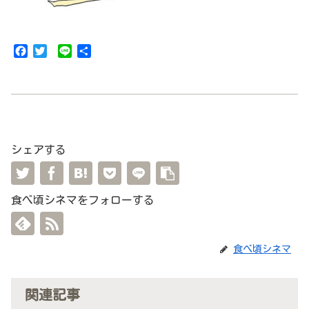
F
T
L
共
a
w
i
有
c
i
n
e
t
e
b
t
o
e
o
r
k
シェアする
食べ頃シネマをフォローする
食べ頃シネマ
関連記事